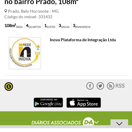
no bairro Prado, 108m²
Prado, Belo Horizonte - MG
Código do imóvel: 331432
108m²
4
1
3
3
ÁREA
QUARTOS
SUÍTES
VAGAS
BANHEIROS
Inova Plataforma de Integração Ltda