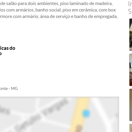
I
e salão para dois ambientes, piso laminado de madeira,
os com armários, banho social, piso em cerâmica, com box
S
ármore com armário, área de serviço e banho de empregada,
icas do
o
zonte - MG