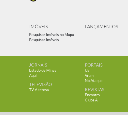
IMÓVEIS
LANÇAMENTOS
Pesquisar Imóveis no Mapa
Pesquisar Imóveis
JORNAIS
PORTAIS
Estado de Minas
Uai
Aqui
Vrum
No Ataque
TELEVISÃO
REVISTAS
TV Alterosa
Encontro
Clube A