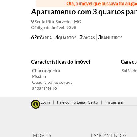
Olá, o imóvel que buscava foi aluga
Apartamento com 3 quartos para
Santa Rita, Sarzedo - MG
Código do imóvel: 9398
62m²
4
3
3
ÁREA
QUARTOS
VAGAS
BANHEIROS
Características do imóvel
Caract
Churrasqueira
Salão de
Piscina
Quadra poliesportiva
andar inteiro
Login
|
Fale com o Lugar Certo
|
Instagram
IMÓVEIS
LANÇAMENTOS