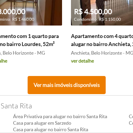
3.000,00
R$ 4.500,00
ínio: R$ 1.460,00
Condomínio: R$ 1.150,00
mento com 1 quarto para
Apartamento com 4 quarto
 no bairro Lourdes, 52m²
alugar no bairro Anchieta,
, Belo Horizonte - MG
Anchieta, Belo Horizonte - M
alhe
ver detalhe
Ver mais imóveis disponíveis
 Santa Rita
Área Privativa para alugar no bairro Santa Rita
C
Casa para alugar em Sarzedo
Co
Casa para alugar no bairro Santa Rita