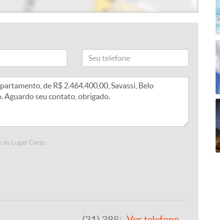
 no Lugar Certo.
(31) 3889-4765
Ver telefone