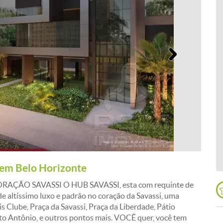
Próximo
 em Belo Horizonte
ÃO SAVASSI O HUB SAVASSI, esta com requinte de
 altíssimo luxo e padrão no coração da Savassi, uma
 Clube, Praça da Savassi, Praça da Liberdade, Pátio
nto Antônio, e outros pontos mais. VOCÊ quer, você tem