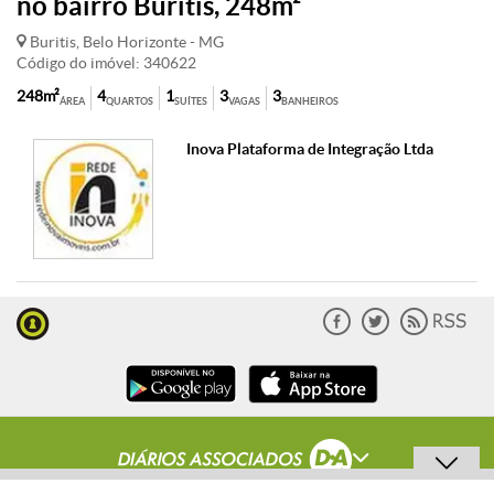
no bairro Buritis, 248m²
Buritis, Belo Horizonte - MG
Código do imóvel: 340622
248m²
4
1
3
3
ÁREA
QUARTOS
SUÍTES
VAGAS
BANHEIROS
Inova Plataforma de Integração Ltda