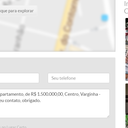
I
C
ique para explorar
 no Lugar Certo.