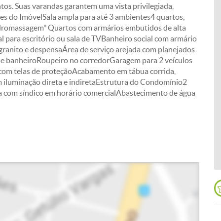
os. Suas varandas garantem uma vista privilegiada,
es do ImóvelSala ampla para até 3 ambientes4 quartos,
hidromassagem* Quartos com armários embutidos de alta
al para escritório ou sala de TVBanheiro social com armário
granito e despensaÁrea de serviço arejada com planejados
e banheiroRoupeiro no corredorGaragem para 2 veículos
s com telas de proteçãoAcabamento em tábua corrida,
 iluminação direta e indiretaEstrutura do Condomínio2
ria com síndico em horário comercialAbastecimento de água