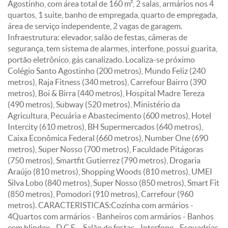
Agostinho, com área total de 160 m², 2 salas, armários nos 4
quartos, 1 suite, banho de empregada, quarto de empregada,
área de serviço independente, 2 vagas de garagem.
Infraestrutura: elevador, salão de festas, câmeras de
segurança, tem sistema de alarmes, interfone, possui guarita,
portão eletrônico, gás canalizado. Localiza-se próximo
Colégio Santo Agostinho (200 metros), Mundo Feliz (240
metros), Raja Fitness (340 metros), Carrefour Bairro (390
metros), Boi & Birra (440 metros), Hospital Madre Tereza
(490 metros), Subway (520 metros), Ministério da
Agricultura, Pecuária e Abastecimento (600 metros), Hotel
Intercity (610 metros), BH Supermercados (640 metros),
Caixa Econômica Federal (660 metros), Number One (690
metros), Super Nosso (700 metros), Faculdade Pitágoras
(750 metros), Smartfit Gutierrez (790 metros), Drogaria
Araújo (810 metros), Shopping Woods (810 metros), UMEI
Silva Lobo (840 metros), Super Nosso (850 metros), Smart Fit
(850 metros), Pomodori (910 metros), Carrefour (960
metros). CARACTERISTICAS:Cozinha com armários -
4Quartos com armários - Banheiros com armários - Banhos
com blindex - D.C.E. - Salão de festas - Interfone - Esquadrias