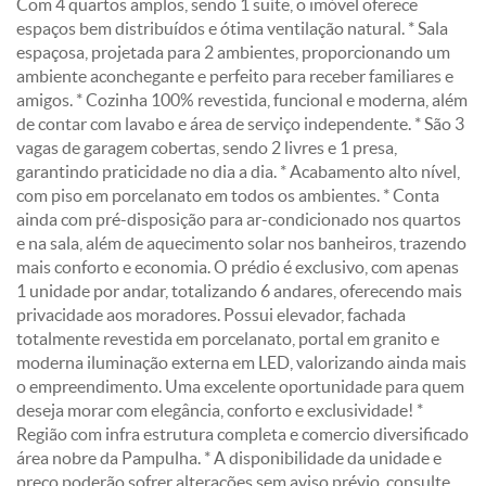
Com 4 quartos amplos, sendo 1 suíte, o imóvel oferece
espaços bem distribuídos e ótima ventilação natural. * Sala
espaçosa, projetada para 2 ambientes, proporcionando um
ambiente aconchegante e perfeito para receber familiares e
amigos. * Cozinha 100% revestida, funcional e moderna, além
de contar com lavabo e área de serviço independente. * São 3
vagas de garagem cobertas, sendo 2 livres e 1 presa,
garantindo praticidade no dia a dia. * Acabamento alto nível,
com piso em porcelanato em todos os ambientes. * Conta
ainda com pré-disposição para ar-condicionado nos quartos
e na sala, além de aquecimento solar nos banheiros, trazendo
mais conforto e economia. O prédio é exclusivo, com apenas
1 unidade por andar, totalizando 6 andares, oferecendo mais
privacidade aos moradores. Possui elevador, fachada
totalmente revestida em porcelanato, portal em granito e
moderna iluminação externa em LED, valorizando ainda mais
o empreendimento. Uma excelente oportunidade para quem
deseja morar com elegância, conforto e exclusividade! *
Região com infra estrutura completa e comercio diversificado
área nobre da Pampulha. * A disponibilidade da unidade e
preço poderão sofrer alterações sem aviso prévio, consulte