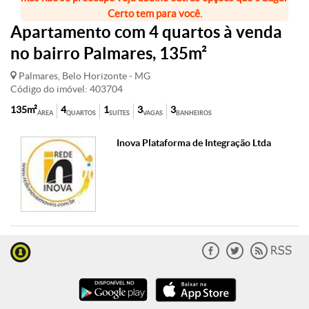
Certo tem para você.
Apartamento com 4 quartos à venda
no bairro Palmares, 135m²
Palmares, Belo Horizonte - MG
Código do imóvel: 403704
135m²
4
1
3
3
ÁREA
QUARTOS
SUÍTES
VAGAS
BANHEIROS
Inova Plataforma de Integração Ltda