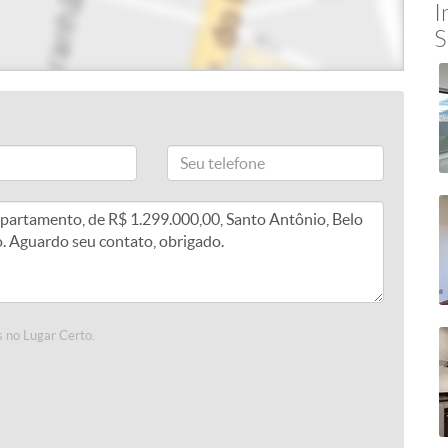
I
S
 no Lugar Certo.