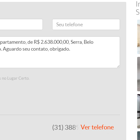
I
S
 no Lugar Certo.
(31) 3889-4765
Ver telefone