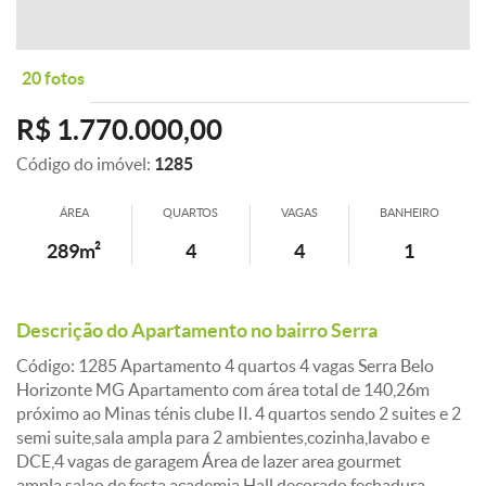
20 fotos
R$ 1.770.000,00
Código do imóvel:
1285
ÁREA
QUARTOS
VAGAS
BANHEIRO
289m²
4
4
1
Descrição do Apartamento no bairro Serra
Código: 1285 Apartamento 4 quartos 4 vagas Serra Belo
Horizonte MG Apartamento com área total de 140,26m
próximo ao Minas ténis clube II. 4 quartos sendo 2 suites e 2
semi suite,sala ampla para 2 ambientes,cozinha,lavabo e
DCE,4 vagas de garagem Área de lazer area gourmet
ampla,salao de festa,academia,Hall decorado,fechadura