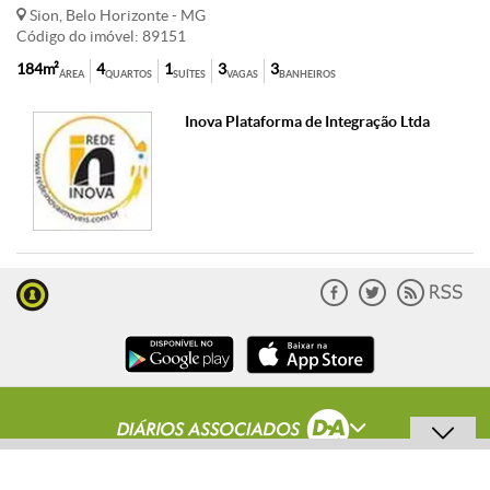
Sion, Belo Horizonte - MG
Código do imóvel: 89151
184m²
4
1
3
3
ÁREA
QUARTOS
SUÍTES
VAGAS
BANHEIROS
Inova Plataforma de Integração Ltda