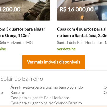
3.200,00
R$ 16.000,00
om 3 quartos para alugar
Casa com 4 quartos para a
rro Graça, 110m²
no bairro Santa Lúcia, 253
Belo Horizonte - MG
Santa Lúcia, Belo Horizonte -
alhe
ver detalhe
Ver mais imóveis disponíveis
 Solar do Barreiro
Área Privativa para alugar no bairro Solar do
C
ro
Barreiro
Co
Casa para alugar em Belo Horizonte
Casa para alugar no bairro Solar do Barreiro