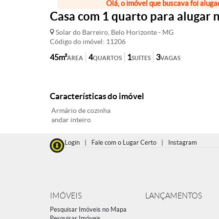
Olá, o imóvel que buscava foi aluga
Casa com 1 quarto para alugar n
Solar do Barreiro, Belo Horizonte - MG
Código do imóvel: 11206
45m²
4
1
3
ÁREA
QUARTOS
SUÍTES
VAGAS
Características do imóvel
Armário de cozinha
andar inteiro
Login
|
Fale com o Lugar Certo
|
Instagram
IMÓVEIS
LANÇAMENTOS
Pesquisar Imóveis no Mapa
Pesquisar Imóveis