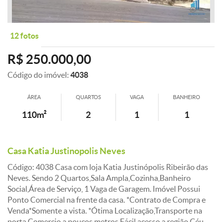
12 fotos
R$ 250.000,00
Código do imóvel:
4038
ÁREA
QUARTOS
VAGA
BANHEIRO
110m²
2
1
1
Casa Katia Justinopolis Neves
Código: 4038 Casa com loja Katia Justinópolis Ribeirão das
Neves. Sendo 2 Quartos,Sala Ampla,Cozinha,Banheiro
Social,Área de Serviço, 1 Vaga de Garagem. Imóvel Possui
Ponto Comercial na frente da casa. *Contrato de Compra e
Venda*Somente a vista. *Ótima Localização,Transporte na
porta,Comercio a poucos metros,Fácil acesso a região Céu