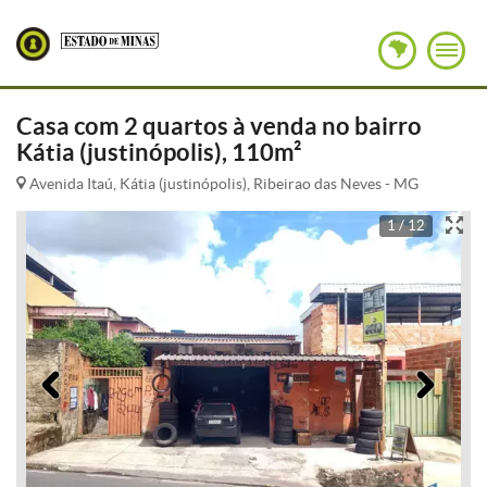
Casa com 2 quartos à venda no bairro
Kátia (justinópolis), 110m²
Avenida Itaú, Kátia (justinópolis), Ribeirao das Neves - MG
1 / 12
Anterior
Pró