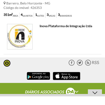
Barreiro, Belo Horizonte - MG
Código do imóvel: 426353
351m²
4
1
3
3
ÁREA
QUARTOS
SUÍTES
VAGAS
BANHEIROS
Inova Plataforma de Integração Ltda