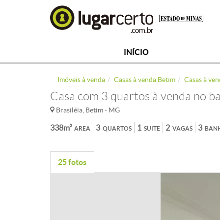
INÍCIO
Imóveis à venda
Casas à venda Betim
Casas à ven
Casa com 3 quartos à venda no ba
Brasiléia, Betim - MG
338m²
3
1
2
3
ÁREA
QUARTOS
SUÍTE
VAGAS
BAN
25 fotos