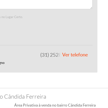
 no Lugar Certo.
(31) 2528-0746
Ver telefone
gno
o Cândida Ferreira
Área Privativa à venda no bairro Cândida Ferreira