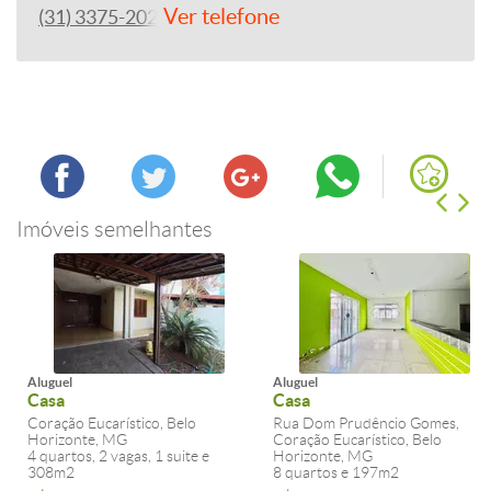
Ver telefone
(31) 3375-2022
Imóveis semelhantes
Aluguel
Aluguel
Casa
Casa
Coração Eucarístico, Belo
Rua Dom Prudêncio Gomes,
Horizonte, MG
Coração Eucarístico, Belo
4 quartos, 2 vagas, 1 suite e
Horizonte, MG
308m2
8 quartos e 197m2