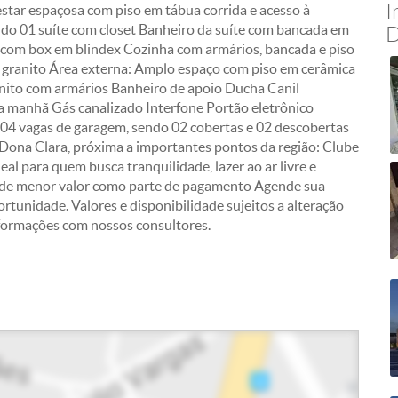
I
 estar espaçosa com piso em tábua corrida e acesso à
ndo 01 suíte com closet Banheiro da suíte com bancada em
D
l com box em blindex Cozinha com armários, bancada e piso
m granito Área externa: Amplo espaço com piso em cerâmica
ito com armários Banheiro de apoio Ducha Canil
da manhã Gás canalizado Interfone Portão eletrônico
04 vagas de garagem, sendo 02 cobertas e 02 descobertas
ro Dona Clara, próxima a importantes pontos da região: Clube
al para quem busca tranquilidade, lazer ao ar livre e
el de menor valor como parte de pagamento Agende sua
ortunidade. Valores e disponibilidade sujeitos a alteração
nformações com nossos consultores.