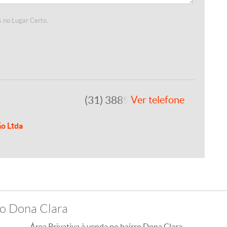
 no Lugar Certo.
(31) 3889-4765
Ver telefone
ão Ltda
ro Dona Clara
Área Privativa à venda no bairro Dona Clara