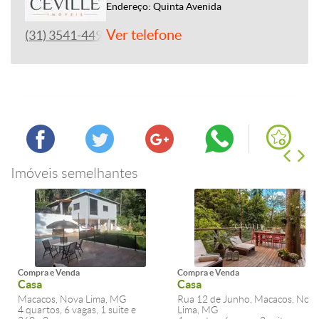
Endereço: Quinta Avenida
Ver telefone
(31) 3541-4492
Imóveis semelhantes
Compra e Venda
Compra e Venda
Casa
Casa
Macacos, Nova Lima, MG
Rua 12 de Junho, Macacos, Nov
4 quartos, 6 vagas, 1 suite e
Lima, MG