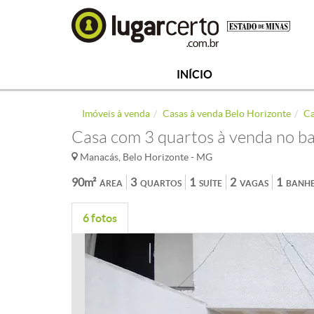
INÍCIO
Imóveis à venda
Casas à venda Belo Horizonte
Ca
Casa com 3 quartos à venda no b
Manacás, Belo Horizonte - MG
90m²
3
1
2
1
ÁREA
QUARTOS
SUÍTE
VAGAS
BANHE
6 fotos