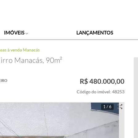
IMÓVEIS
LANÇAMENTOS
sas à venda Manacás
airro Manacás, 90m²
R$ 480.000,00
IRO
Código do imóvel:
48253
1 / 6