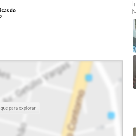
I
icas do
M
o
ique para explorar