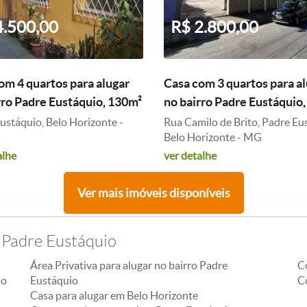
4.500,00
R$ 2.800,00
om 4 quartos para alugar
Casa com 3 quartos para a
rro Padre Eustáquio, 130m²
no bairro Padre Eustáquio
ustáquio, Belo Horizonte -
Rua Camilo de Brito, Padre Eu
Belo Horizonte - MG
alhe
ver detalhe
Ver mais imóveis disponíveis
 Padre Eustáquio
Área Privativa para alugar no bairro Padre
C
io
Eustáquio
C
Casa para alugar em Belo Horizonte