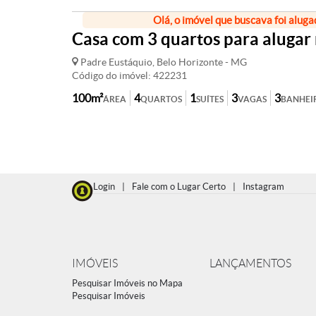
Olá, o imóvel que buscava foi aluga
Casa com 3 quartos para alugar
Padre Eustáquio, Belo Horizonte - MG
Código do imóvel: 422231
100m²
4
1
3
3
ÁREA
QUARTOS
SUÍTES
VAGAS
BANHEI
Login
|
Fale com o Lugar Certo
|
Instagram
IMÓVEIS
LANÇAMENTOS
Pesquisar Imóveis no Mapa
Pesquisar Imóveis