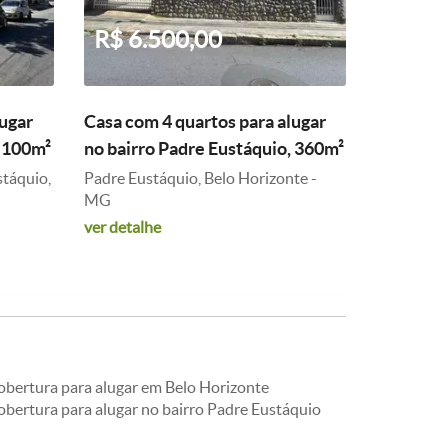
R$ 6.500,00
lugar
Casa com 4 quartos para alugar
, 100m²
no bairro Padre Eustáquio, 360m²
stáquio,
Padre Eustáquio, Belo Horizonte -
MG
ver detalhe
obertura para alugar em Belo Horizonte
obertura para alugar no bairro Padre Eustáquio