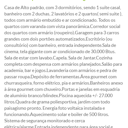
Casa de Alto padrão, com 3 dormitórios, sendo 1 suíte casal,
banheiro com 2 duchas, 2 lavatórios e 2 quartos( semi suite ),
todos com armário embutido e ar condicionado. Todos os
quartos com varanda com vista panorâmica.Corredor social
dos quartos com armário (roupeiro).Garagem para 3 carros
grandes com dois portões automatizados.Escritório (ou
consultório) com banheiro, entrada independente.Sala de
cinema, tela gigante com ar condicionado de 30.000 Btus.
Sala de estar com lavabo.Capela. Sala de Jantar.Cozinha
completa com despensa com armários planejados.Salão para
academia, bar e jogos.Lavanderia com armários e pedra de
passar roupa.Depósito de ferramentas.Área gourmet com
churrasqueira, forno elétrico, pia e armários.Banheiros anexo
à área gourmet com chuveiro.Portas e janelas em esquadria
de alumínio branco/blindex.Piscina aquecida +/- 27.000
litros.Quadra de grama poliesportiva, jardim com todo
paisagismo pronto. Energia foto voltaica instalada e
funcionando.Aquecimento solar e boiler de 500 litros.
Sistema de segurança monitorado e cerca
elétrica/alarme.Entrada independente para área social e