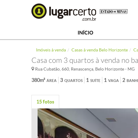
INÍCIO
Imóveis à venda
Casas à venda Belo Horizonte
Ca
Casa com 3 quartos à venda no b
Rua Cubatão, 660, Renascença, Belo Horizonte - MG
380m²
3
1
1
2
ÁREA
QUARTOS
SUÍTE
VAGA
BANH
15 fotos