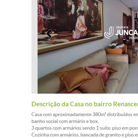
Anterior
Descrição da Casa no bairro Renasc
Casa com aproximadamente 380m² distribuídos em 
banho social com armário e box.
3 quartos com armários sendo 1 suíte, piso em por
Cozinha com armários, bancada de granito e piso 