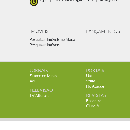
IMÓVEIS
LANÇAMENTOS
Pesquisar Imóveis no Mapa
Pesquisar Imóveis
JORNAIS
PORTAIS
Estado de Minas
Uai
Aqui
Vrum
No Ataque
TELEVISÃO
REVISTAS
TV Alterosa
Encontro
Clube A