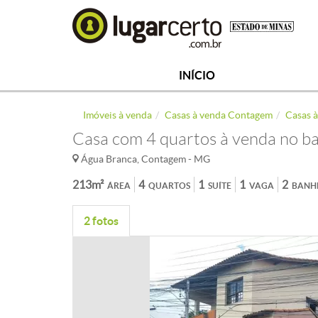
INÍCIO
Imóveis à venda
Casas à venda Contagem
Casas 
Casa com 4 quartos à venda no b
Água Branca, Contagem - MG
213m²
4
1
1
2
ÁREA
QUARTOS
SUÍTE
VAGA
BANH
2 fotos