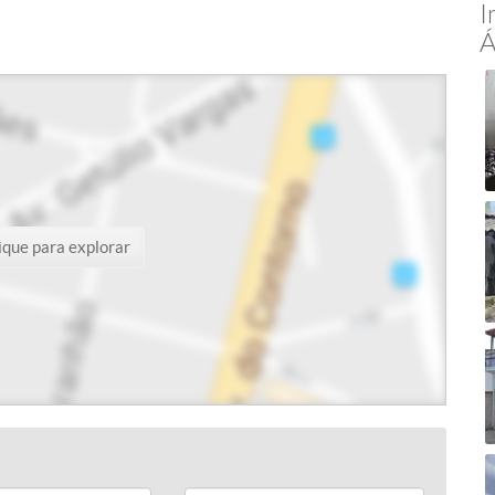
I
Á
ique para explorar