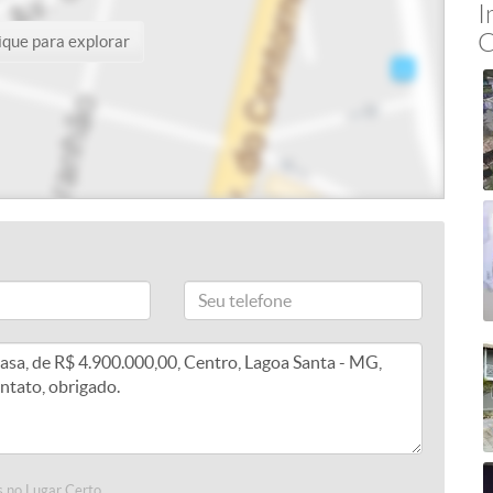
I
C
ique para explorar
 no Lugar Certo.