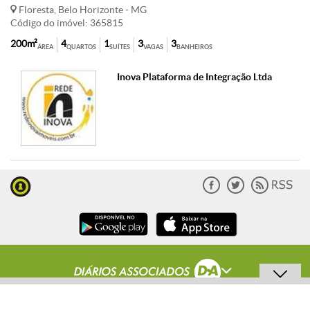
Floresta, Belo Horizonte - MG
Código do imóvel: 365815
200m²
4
1
3
3
ÁREA
QUARTOS
SUÍTES
VAGAS
BANHEIROS
Inova Plataforma de Integração Ltda