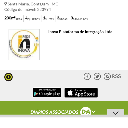
Santa Maria, Contagem - MG
Código do imóvel: 223994
200m²
4
1
3
3
ÁREA
QUARTOS
SUÍTES
VAGAS
BANHEIROS
Inova Plataforma de Integração Ltda