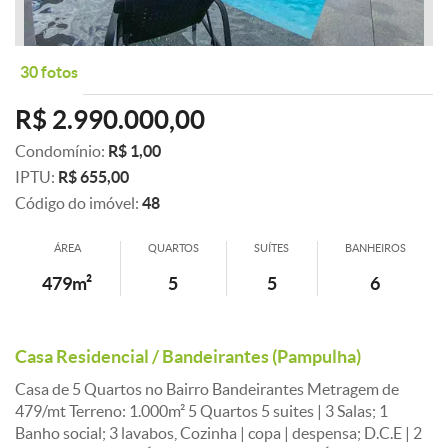
30 fotos
R$ 2.990.000,00
Condomínio:
R$ 1,00
IPTU:
R$ 655,00
Código do imóvel:
48
ÁREA
QUARTOS
SUÍTES
BANHEIROS
479m²
5
5
6
Casa Residencial / Bandeirantes (Pampulha)
Casa de 5 Quartos no Bairro Bandeirantes Metragem de
479/mt Terreno: 1.000m² 5 Quartos 5 suites | 3 Salas; 1
Banho social; 3 lavabos, Cozinha | copa | despensa; D.C.E | 2