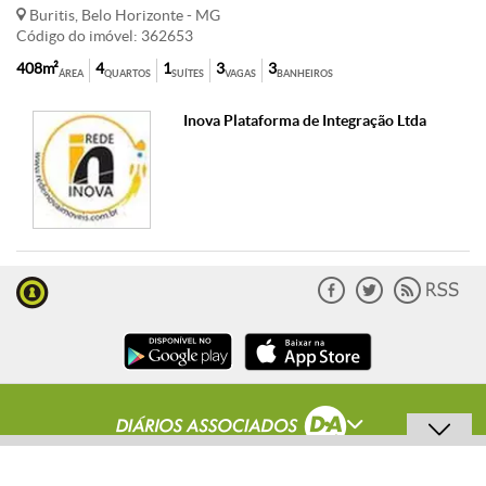
Buritis, Belo Horizonte - MG
Código do imóvel: 362653
408m²
4
1
3
3
ÁREA
QUARTOS
SUÍTES
VAGAS
BANHEIROS
Inova Plataforma de Integração Ltda