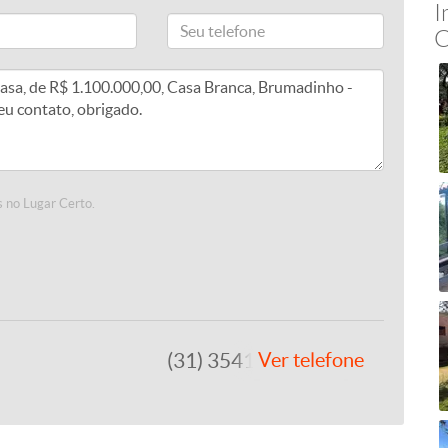
I
C
 no Lugar Certo.
(31) 3541-4492
Ver telefone