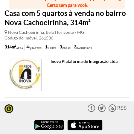
Certo tem para você.
Casa com 5 quartos à venda no bairro
Nova Cachoeirinha, 314m²
Nova Cachoeirinha, Belo Horizonte - MG
Código do imóvel: 261536
314m²
4
1
3
3
ÁREA
QUARTOS
SUÍTES
VAGAS
BANHEIROS
Inova Plataforma de Integração Ltda