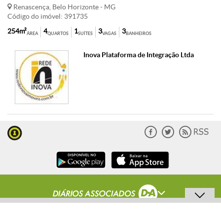
Renascença, Belo Horizonte - MG
Código do imóvel: 391735
254m²
4
1
3
3
ÁREA
QUARTOS
SUÍTES
VAGAS
BANHEIROS
Inova Plataforma de Integração Ltda