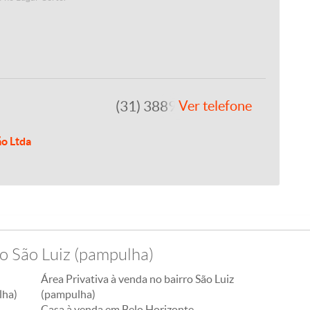
(31) 3889-4765
Ver telefone
ão Ltda
o São Luiz (pampulha)
Área Privativa à venda no bairro São Luiz
lha)
(pampulha)
Casa à venda em Belo Horizonte