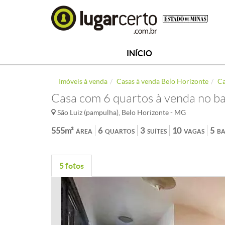
INÍCIO
Imóveis à venda
Casas à venda Belo Horizonte
Ca
Casa com 6 quartos à venda no ba
São Luiz (pampulha), Belo Horizonte - MG
555m²
6
3
10
5
ÁREA
QUARTOS
SUÍTES
VAGAS
BA
5 fotos