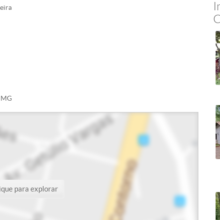
I
eira
C
- MG
ique para explorar