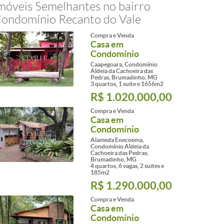
móveis Semelhantes no bairro
ondomínio Recanto do Vale
Compra e Venda
Casa em
Condomínio
Caapegoara, Condomínio
Aldeia da Cachoeira das
Pedras, Brumadinho, MG
3 quartos, 1 suite e 1656m2
R$ 1.020.000,00
Compra e Venda
Casa em
Condomínio
Alameda Enecoema,
Condomínio Aldeia da
Cachoeira das Pedras,
Brumadinho, MG
4 quartos, 6 vagas, 2 suites e
185m2
R$ 1.290.000,00
Compra e Venda
Casa em
Condomínio