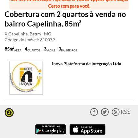
Certo tem para você.
Cobertura com 2 quartos à venda no
bairro Capelinha, 85m²
Capelinha, Betim - MG
Código do imóvel: 310079
85m²
4
3
3
ÁREA
QUARTOS
VAGAS
BANHEIROS
Inova Plataforma de Integração Ltda