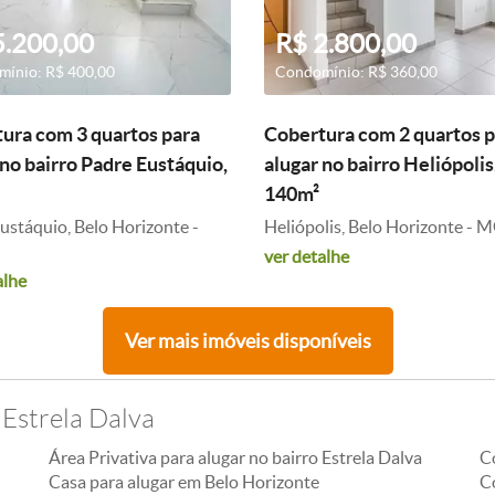
5.200,00
R$ 2.800,00
ínio: R$ 400,00
Condomínio: R$ 360,00
ura com 3 quartos para
Cobertura com 2 quartos p
 no bairro Padre Eustáquio,
alugar no bairro Heliópolis
140m²
ustáquio, Belo Horizonte -
Heliópolis, Belo Horizonte - 
ver detalhe
alhe
Ver mais imóveis disponíveis
 Estrela Dalva
Área Privativa para alugar no bairro Estrela Dalva
C
Casa para alugar em Belo Horizonte
Co