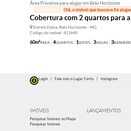
Área Privativa para alugar em Belo Horizonte
Olá, o imóvel que buscava foi aluga
Cobertura com 2 quartos para al
Estrela Dalva, Belo Horizonte - MG
Código do imóvel: 411640
60m²
4
1
3
3
ÁREA
QUARTOS
SUÍTES
VAGAS
BANHEIR
Login
|
Fale com o Lugar Certo
|
Instagram
IMÓVEIS
LANÇAMENTOS
Pesquisar Imóveis no Mapa
Pesquisar Imóveis