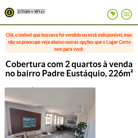
Olá, o imóvel que buscava foi vendido ou está indisponível, mas
não se preocupe veja abaixo outras opções que o Lugar Certo
tem para você.
Cobertura com 2 quartos à venda
no bairro Padre Eustáquio, 226m²