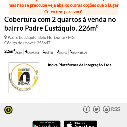
mas não se preocupe veja abaixo outras opções que o Lugar
Certo tem para você.
Cobertura com 2 quartos à venda no
bairro Padre Eustáquio, 226m²
Padre Eustáquio, Belo Horizonte - MG
Código do imóvel: 258647
226m²
4
1
3
3
ÁREA
QUARTOS
SUÍTES
VAGAS
BANHEIROS
Inova Plataforma de Integração Ltda