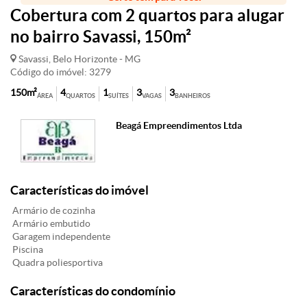
Cobertura com 2 quartos para alugar
no bairro Savassi, 150m²
Savassi, Belo Horizonte - MG
Código do imóvel: 3279
150m²
4
1
3
3
ÁREA
QUARTOS
SUÍTES
VAGAS
BANHEIROS
Beagá Empreendimentos Ltda
Características do imóvel
Armário de cozinha
Armário embutido
Garagem independente
Piscina
Quadra poliesportiva
Características do condomínio