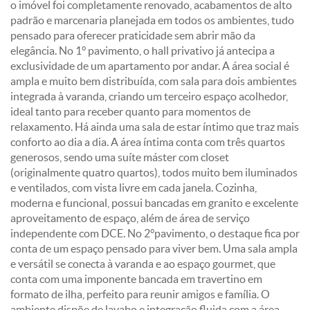
o imóvel foi completamente renovado, acabamentos de alto
padrão e marcenaria planejada em todos os ambientes, tudo
pensado para oferecer praticidade sem abrir mão da
elegância. No 1° pavimento, o hall privativo já antecipa a
exclusividade de um apartamento por andar. A área social é
ampla e muito bem distribuída, com sala para dois ambientes
integrada à varanda, criando um terceiro espaço acolhedor,
ideal tanto para receber quanto para momentos de
relaxamento. Há ainda uma sala de estar íntimo que traz mais
conforto ao dia a dia. A área íntima conta com três quartos
generosos, sendo uma suíte máster com closet
(originalmente quatro quartos), todos muito bem iluminados
e ventilados, com vista livre em cada janela. Cozinha,
moderna e funcional, possui bancadas em granito e excelente
aproveitamento de espaço, além de área de serviço
independente com DCE. No 2°pavimento, o destaque fica por
conta de um espaço pensado para viver bem. Uma sala ampla
e versátil se conecta à varanda e ao espaço gourmet, que
conta com uma imponente bancada em travertino em
formato de ilha, perfeito para reunir amigos e família. O
ambiente dispõe de lavabo e integração fluida com a área