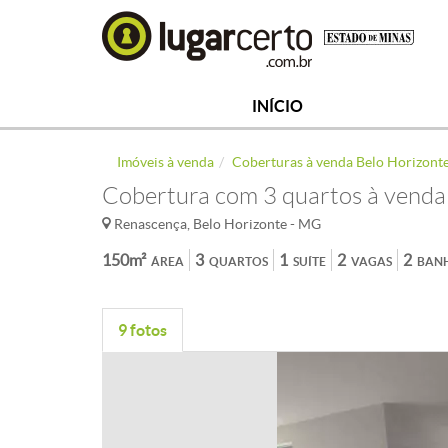
INÍCIO
Imóveis à venda
Coberturas à venda Belo Horizont
Cobertura com 3 quartos à venda
Renascença, Belo Horizonte - MG
150m²
3
1
2
2
ÁREA
QUARTOS
SUÍTE
VAGAS
BAN
9 fotos