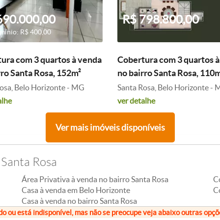
690.000,00
R$ 798.800,00
ínio: R$ 400,00
ura com 3 quartos à venda
Cobertura com 3 quartos 
rro Santa Rosa, 152m²
no bairro Santa Rosa, 110
osa, Belo Horizonte - MG
Santa Rosa, Belo Horizonte -
alhe
ver detalhe
Ver mais imóveis disponíveis
 Santa Rosa
Área Privativa à venda no bairro Santa Rosa
C
Casa à venda em Belo Horizonte
C
Casa à venda no bairro Santa Rosa
do ou está indisponível, mas não se preocupe veja abaixo outras opç