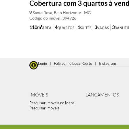
Cobertura com 3 quartos à vend
Santa Rosa, Belo Horizonte - MG
Código do imóvel: 394926
110m²
4
1
3
3
ÁREA
QUARTOS
SUÍTES
VAGAS
BANHEI
Login
|
Fale com o Lugar Certo
|
Instagram
IMÓVEIS
LANÇAMENTOS
Pesquisar Imóveis no Mapa
Pesquisar Imóveis