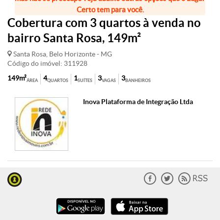
Certo tem para você.
Cobertura com 3 quartos à venda no
bairro Santa Rosa, 149m²
Santa Rosa, Belo Horizonte - MG
Código do imóvel: 311928
149m²
4
1
3
3
ÁREA
QUARTOS
SUÍTES
VAGAS
BANHEIROS
Inova Plataforma de Integração Ltda