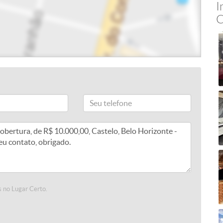
I
C
 no Lugar Certo.