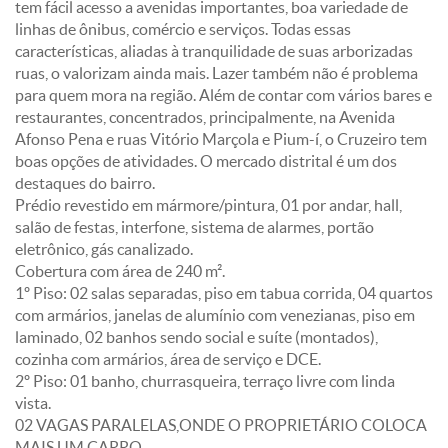
tem fácil acesso a avenidas importantes, boa variedade de
linhas de ônibus, comércio e serviços. Todas essas
características, aliadas à tranquilidade de suas arborizadas
ruas, o valorizam ainda mais. Lazer também não é problema
para quem mora na região. Além de contar com vários bares e
restaurantes, concentrados, principalmente, na Avenida
Afonso Pena e ruas Vitório Marçola e Pium-í, o Cruzeiro tem
boas opções de atividades. O mercado distrital é um dos
destaques do bairro.
Prédio revestido em mármore/pintura, 01 por andar, hall,
salão de festas, interfone, sistema de alarmes, portão
eletrônico, gás canalizado.
Cobertura com área de 240 m².
1º Piso: 02 salas separadas, piso em tabua corrida, 04 quartos
com armários, janelas de alumínio com venezianas, piso em
laminado, 02 banhos sendo social e suíte (montados),
cozinha com armários, área de serviço e DCE.
2º Piso: 01 banho, churrasqueira, terraço livre com linda
vista.
02 VAGAS PARALELAS,ONDE O PROPRIETÁRIO COLOCA
MAIS UM CARRO.