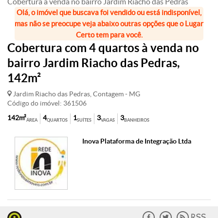
Cobertura à venda no bairro Jardim Riacho das Pedras
Olá, o imóvel que buscava foi vendido ou está indisponível,
mas não se preocupe veja abaixo outras opções que o Lugar
Certo tem para você.
Cobertura com 4 quartos à venda no
bairro Jardim Riacho das Pedras,
142m²
Jardim Riacho das Pedras, Contagem - MG
Código do imóvel: 361506
142m²
4
1
3
3
ÁREA
QUARTOS
SUÍTES
VAGAS
BANHEIROS
Inova Plataforma de Integração Ltda