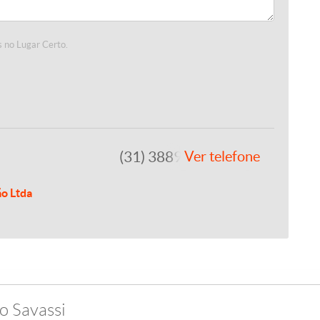
 no Lugar Certo.
(31) 3889-4765
Ver telefone
ão Ltda
o Savassi