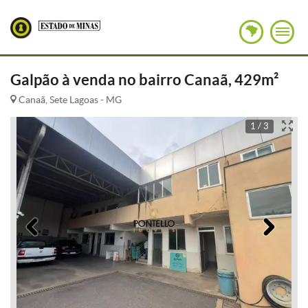
Galpão à venda no bairro Canaã, 429m²
Canaã, Sete Lagoas - MG
1 / 3
Anterior
Pró